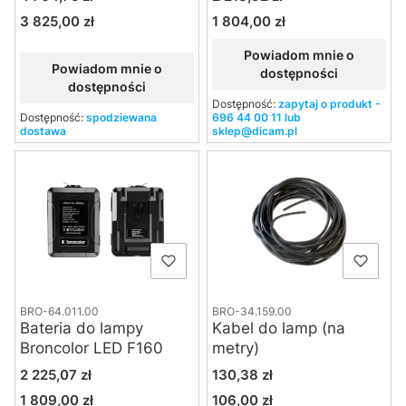
3 825,00 zł
1 804,00 zł
Cena
Cena
Powiadom mnie o
Powiadom mnie o
dostępności
dostępności
Dostępność:
zapytaj o produkt -
Dostępność:
spodziewana
696 44 00 11 lub
dostawa
sklep@dicam.pl
BRO-64.011.00
BRO-34.159.00
Bateria do lampy
Kabel do lamp (na
Broncolor LED F160
metry)
Cena
Cena
2 225,07 zł
130,38 zł
1 809,00 zł
106,00 zł
Cena
Cena