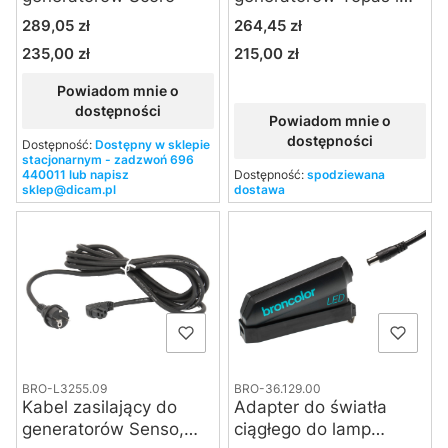
Verso
Cena
Cena
289,05 zł
264,45 zł
235,00 zł
215,00 zł
Cena
Cena
Powiadom mnie o
dostępności
Powiadom mnie o
dostępności
Dostępność:
Dostępny w sklepie
stacjonarnym - zadzwoń 696
440011 lub napisz
Dostępność:
spodziewana
sklep@dicam.pl
dostawa
BRO-L3255.09
BRO-36.129.00
Kabel zasilający do
Adapter do światła
generatorów Senso,
ciągłego do lamp