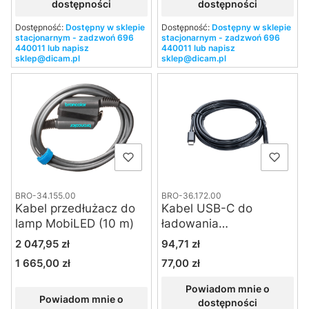
dostępności
dostępności
Dostępność:
Dostępny w sklepie
Dostępność:
Dostępny w sklepie
stacjonarnym - zadzwoń 696
stacjonarnym - zadzwoń 696
440011 lub napisz
440011 lub napisz
sklep@dicam.pl
sklep@dicam.pl
BRO-34.155.00
BRO-36.172.00
Kabel przedłużacz do
Kabel USB-C do
lamp MobiLED (10 m)
ładowania
akumulatorów lamp
Cena
Cena
2 047,95 zł
94,71 zł
Broncolor Stelos 800 L
1 665,00 zł
77,00 zł
Cena
Cena
Powiadom mnie o
Powiadom mnie o
dostępności