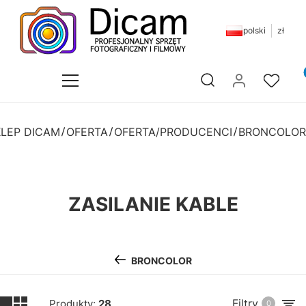
polski
zł
Pr
Otwórz wyszukiwarkę
KLEP DICAM
OFERTA
OFERTA/PRODUCENCI
BRONCOLOR
ZASILANIE KABLE
BRONCOLOR
Filtry
Produkty:
28
0