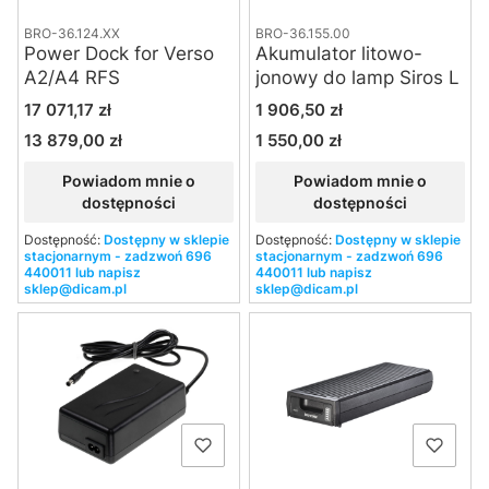
BRO-36.124.XX
BRO-36.155.00
Power Dock for Verso
Akumulator litowo-
A2/A4 RFS
jonowy do lamp Siros L
Cena
Cena
17 071,17 zł
1 906,50 zł
13 879,00 zł
1 550,00 zł
Cena
Cena
Powiadom mnie o
Powiadom mnie o
dostępności
dostępności
Dostępność:
Dostępny w sklepie
Dostępność:
Dostępny w sklepie
stacjonarnym - zadzwoń 696
stacjonarnym - zadzwoń 696
440011 lub napisz
440011 lub napisz
sklep@dicam.pl
sklep@dicam.pl