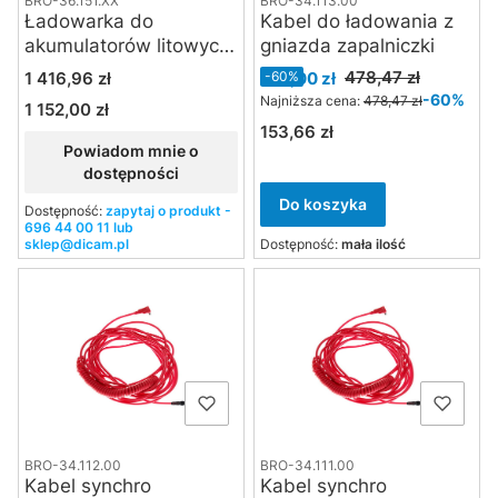
BRO-36.151.XX
BRO-34.113.00
Ładowarka do
Kabel do ładowania z
akumulatorów litowych
gniazda zapalniczki
do generatorów Move
Cena
Cena promocyjna
478,47 zł
1 416,96 zł
189,00 zł
-60%
1200L, Mobil A2L
-60%
Najniższa cena:
478,47 zł
1 152,00 zł
Cena
153,66 zł
Cena
Powiadom mnie o
dostępności
Do koszyka
Dostępność:
zapytaj o produkt -
696 44 00 11 lub
sklep@dicam.pl
Dostępność:
mała ilość
BRO-34.112.00
BRO-34.111.00
Kabel synchro
Kabel synchro