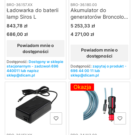
BRO-36.157.XX
BRO-36.180.00
Ładowarka do baterii
Akumulator do
lamp Siros L
generatorów Broncolor
Satos
Cena
Cena
843,78 zł
5 253,33 zł
686,00 zł
4 271,00 zł
Cena
Cena
Powiadom mnie o
Powiadom mnie o
dostępności
dostępności
Dostępność:
Dostępny w sklepie
stacjonarnym - zadzwoń 696
Dostępność:
zapytaj o produkt -
440011 lub napisz
696 44 00 11 lub
sklep@dicam.pl
sklep@dicam.pl
Okazja