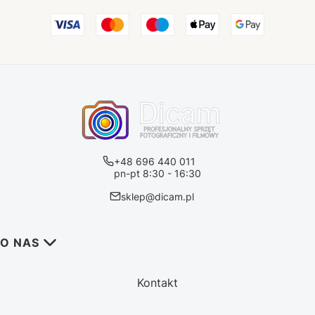
+48 696 440 011
pn-pt 8:30 - 16:30
sklep@dicam.pl
Linki w stopce
O NAS
Kontakt