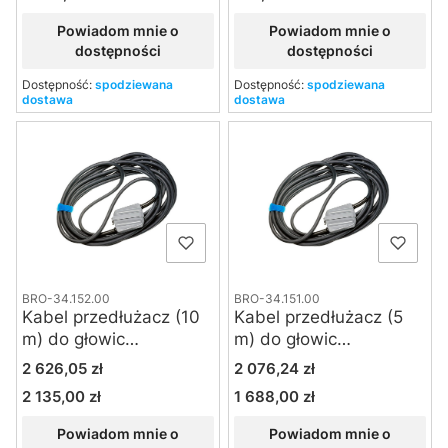
Powiadom mnie o
Powiadom mnie o
dostępności
dostępności
Dostępność:
spodziewana
Dostępność:
spodziewana
dostawa
dostawa
BRO-34.152.00
BRO-34.151.00
Kabel przedłużacz (10
Kabel przedłużacz (5
m) do głowic
m) do głowic
błyskowych Broncolor
błyskowych Broncolor
Cena
Cena
2 626,05 zł
2 076,24 zł
max.3200J
max. 3200J
2 135,00 zł
1 688,00 zł
Cena
Cena
Powiadom mnie o
Powiadom mnie o