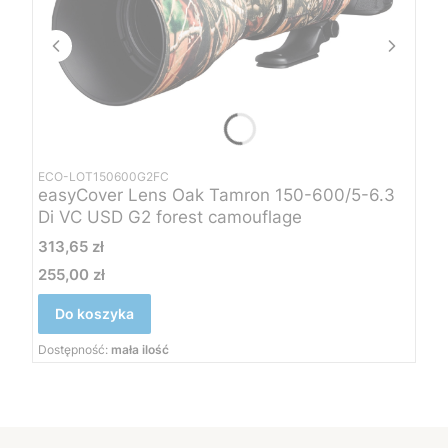
ECO-LOT150600G2FC
easyCover Lens Oak Tamron 150-600/5-6.3
Di VC USD G2 forest camouflage
Cena
313,65 zł
255,00 zł
Cena
Do koszyka
Dostępność:
mała ilość