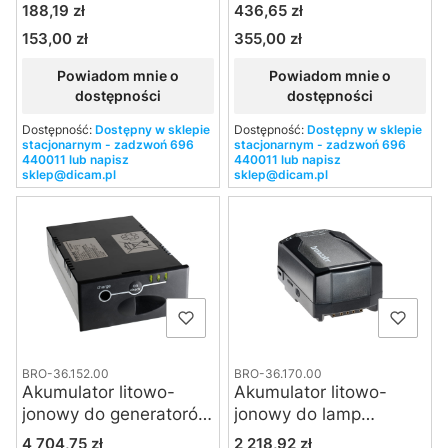
Grafit
MobiLED
Cena
Cena
188,19 zł
436,65 zł
153,00 zł
355,00 zł
Cena
Cena
Powiadom mnie o
Powiadom mnie o
dostępności
dostępności
Dostępność:
Dostępny w sklepie
Dostępność:
Dostępny w sklepie
stacjonarnym - zadzwoń 696
stacjonarnym - zadzwoń 696
440011 lub napisz
440011 lub napisz
sklep@dicam.pl
sklep@dicam.pl
BRO-36.152.00
BRO-36.170.00
Akumulator litowo-
Akumulator litowo-
jonowy do generatorów
jonowy do lamp
Move 1200L
Broncolor Stelos 800 L
Cena
Cena
4 704,75 zł
2 218,92 zł