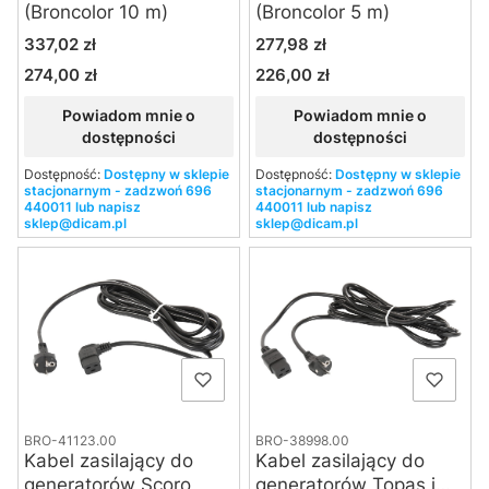
(Broncolor 10 m)
(Broncolor 5 m)
Cena
Cena
337,02 zł
277,98 zł
274,00 zł
226,00 zł
Cena
Cena
Powiadom mnie o
Powiadom mnie o
dostępności
dostępności
Dostępność:
Dostępny w sklepie
Dostępność:
Dostępny w sklepie
stacjonarnym - zadzwoń 696
stacjonarnym - zadzwoń 696
440011 lub napisz
440011 lub napisz
sklep@dicam.pl
sklep@dicam.pl
BRO-41123.00
BRO-38998.00
Kabel zasilający do
Kabel zasilający do
generatorów Scoro
generatorów Topas i