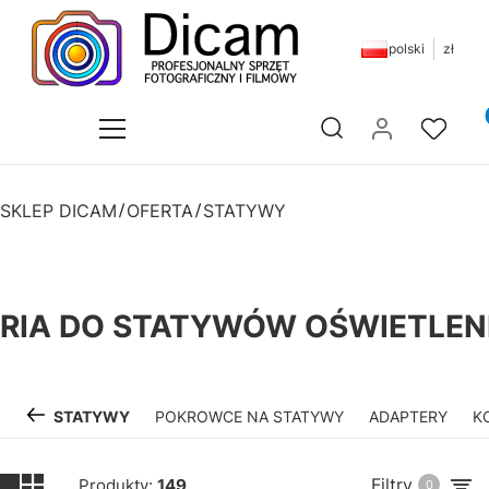
polski
zł
Pr
Otwórz wyszukiwarkę
SKLEP DICAM
OFERTA
STATYWY
RIA DO STATYWÓW OŚWIETLE
STATYWY
POKROWCE NA STATYWY
ADAPTERY
K
Filtry
Produkty:
149
0