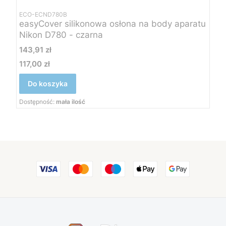
ECO-ECND780B
easyCover silikonowa osłona na body aparatu
Nikon D780 - czarna
Cena
143,91 zł
117,00 zł
Cena
Do koszyka
Dostępność:
mała ilość