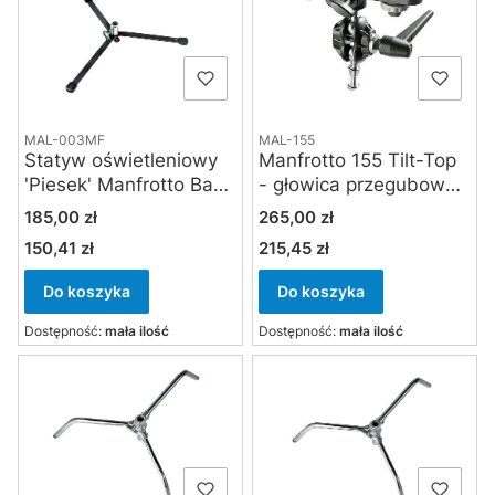
MAL-003MF
MAL-155
Statyw oświetleniowy
Manfrotto 155 Tilt-Top
'Piesek' Manfrotto Baby
- głowica przegubowa
Lightweight 003MF
z uchwytem do kamery
Cena
Cena
185,00 zł
265,00 zł
150,41 zł
215,45 zł
Cena
Cena
Do koszyka
Do koszyka
Dostępność:
mała ilość
Dostępność:
mała ilość