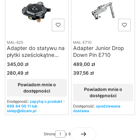
MAL-625
MAL-E710
Adapter do statywu na
Adapter Junior Drop
płytki sześciokątne
Down Pin E710
Manfrotto 625
Cena
Cena
345,00 zł
489,00 zł
280,49 zł
397,56 zł
Cena
Cena
Powiadom mnie o
Powiadom mnie o
dostępności
dostępności
Dostępność:
zapytaj o produkt -
696 44 00 11 lub
Dostępność:
spodziewana
sklep@dicam.pl
dostawa
Strona
z 8