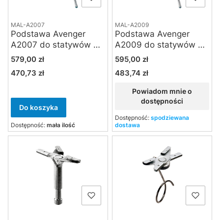
MAL-A2007
MAL-A2009
Podstawa Avenger
Podstawa Avenger
A2007 do statywów C-
A2009 do statywów C-
Stand
Stand
Cena
Cena
579,00 zł
595,00 zł
470,73 zł
483,74 zł
Cena
Cena
Powiadom mnie o
dostępności
Do koszyka
Dostępność:
spodziewana
Dostępność:
mała ilość
dostawa