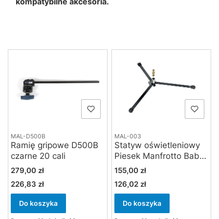
kompatybilne akcesoria.
Lista produktów
MAL-D500B
MAL-003
Ramię gripowe D500B
Statyw oświetleniowy
czarne 20 cali
Piesek Manfrotto Baby
Lightweight 003
Cena
Cena
279,00 zł
155,00 zł
226,83 zł
126,02 zł
Cena
Cena
Do koszyka
Do koszyka