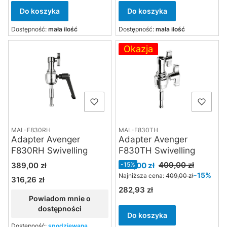
Do koszyka
Do koszyka
Dostępność:
mała ilość
Dostępność:
mała ilość
Okazja
MAL-F830RH
MAL-F830TH
Adapter Avenger
Adapter Avenger
F830RH Swivelling
F830TH Swivelling
Cena
Cena promocyjna
409,00 zł
389,00 zł
348,00 zł
-15%
-15%
Najniższa cena:
409,00 zł
316,26 zł
Cena
282,93 zł
Cena
Powiadom mnie o
dostępności
Do koszyka
Dostępność:
spodziewana