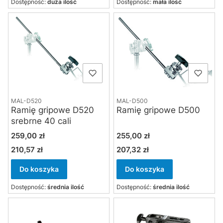
Dostępność:
duża ilość
Dostępność:
mała ilość
MAL-D520
MAL-D500
Ramię gripowe D520
Ramię gripowe D500
srebrne 40 cali
Cena
Cena
259,00 zł
255,00 zł
210,57 zł
207,32 zł
Cena
Cena
Do koszyka
Do koszyka
Dostępność:
średnia ilość
Dostępność:
średnia ilość