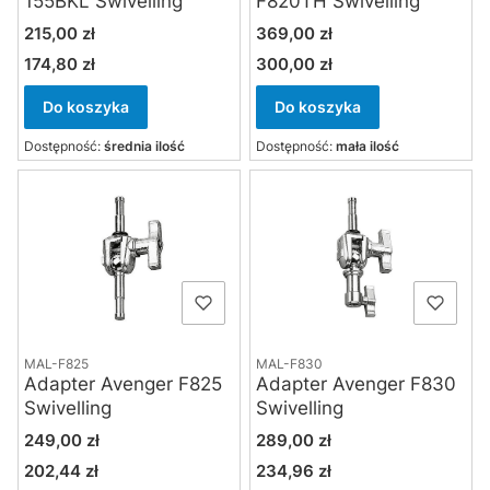
155BKL Swivelling
F820TH Swivelling
Cena
Cena
215,00 zł
369,00 zł
174,80 zł
300,00 zł
Cena
Cena
Do koszyka
Do koszyka
Dostępność:
średnia ilość
Dostępność:
mała ilość
MAL-F825
MAL-F830
Adapter Avenger F825
Adapter Avenger F830
Swivelling
Swivelling
Cena
Cena
249,00 zł
289,00 zł
202,44 zł
234,96 zł
Cena
Cena