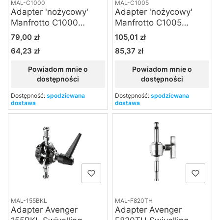
MAL-C1000
MAL-C1005
Adapter 'nożycowy'
Adapter 'nożycowy'
Manfrotto C1000
Manfrotto C1005
special
special
Cena
Cena
79,00 zł
105,01 zł
64,23 zł
85,37 zł
Cena
Cena
Powiadom mnie o
Powiadom mnie o
dostępności
dostępności
Dostępność:
spodziewana
Dostępność:
spodziewana
dostawa
dostawa
MAL-155BKL
MAL-F820TH
Adapter Avenger
Adapter Avenger