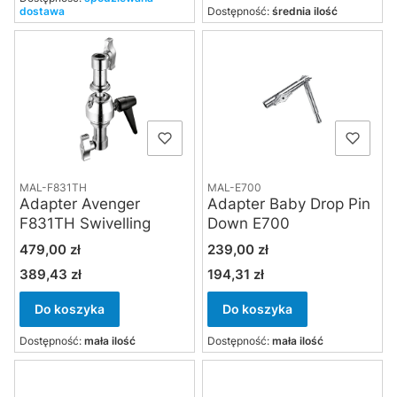
dostawa
Dostępność:
średnia ilość
MAL-F831TH
MAL-E700
Adapter Avenger
Adapter Baby Drop Pin
F831TH Swivelling
Down E700
Cena
Cena
479,00 zł
239,00 zł
389,43 zł
194,31 zł
Cena
Cena
Do koszyka
Do koszyka
Dostępność:
mała ilość
Dostępność:
mała ilość