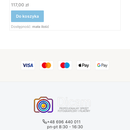
117,00 zł
Cena
Do koszyka
Dostępność:
mała ilość
+48 696 440 011
pn-pt 8:30 - 16:30