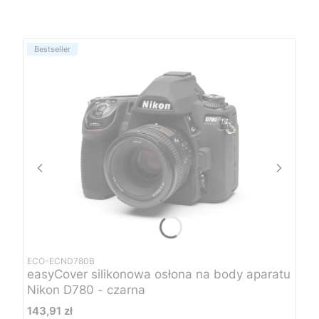
Bestseller
ECO-ECND780B
easyCover silikonowa osłona na body aparatu
Nikon D780 - czarna
Cena
143,91 zł