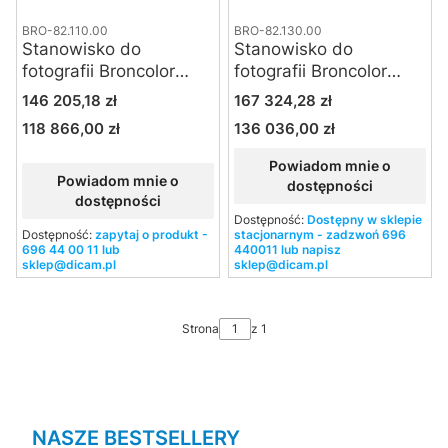
BRO-82.110.00
BRO-82.130.00
Stanowisko do
Stanowisko do
fotografii Broncolor
fotografii Broncolor
Scope D50
Scope D50 UV/IR
Cena
Cena
146 205,18 zł
167 324,28 zł
118 866,00 zł
136 036,00 zł
Cena
Cena
Powiadom mnie o
Powiadom mnie o
dostępności
dostępności
Dostępność:
Dostępny w sklepie
Dostępność:
zapytaj o produkt -
stacjonarnym - zadzwoń 696
696 44 00 11 lub
440011 lub napisz
sklep@dicam.pl
sklep@dicam.pl
Strona
z 1
NASZE BESTSELLERY