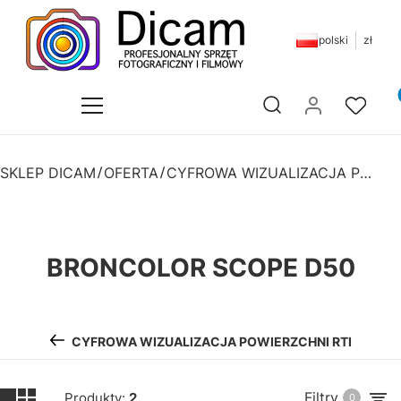
polski
zł
Pr
Otwórz wyszukiwarkę
SKLEP DICAM
OFERTA
CYFROWA WIZUALIZACJA POWIERZCHNI RTI
BRONCOLOR SCOPE D50
CYFROWA WIZUALIZACJA POWIERZCHNI RTI
Filtry
Produkty:
2
0