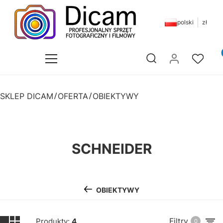
polski
zł
Pr
Otwórz wyszukiwarkę
SKLEP DICAM
OFERTA
OBIEKTYWY
SCHNEIDER
OBIEKTYWY
Filtry
Produkty:
4
0