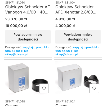
SIN-711.81.010
SIN-711.81.004
Obiektyw Schneider AF
Obiektyw Schneider
Variogon 4.6/60-140
AFD Xenotar 2.8/80
PQS
PQS
Cena
Cena
23 370,00 zł
4 920,00 zł
19 000,00 zł
4 000,00 zł
Cena
Cena
Powiadom mnie o
Powiadom mnie o
dostępności
dostępności
Dostępność:
zapytaj o produkt -
Dostępność:
zapytaj o produkt -
696 44 00 11 lub
696 44 00 11 lub
sklep@dicam.pl
sklep@dicam.pl
SIN-711.61.018
SIN-711.61.024
Osłona
Osłona