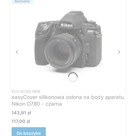
Bestseller
ECO-ECND780B
easyCover silikonowa osłona na body aparatu
Nikon D780 - czarna
Cena
143,91 zł
117,00 zł
Cena
Do koszyka