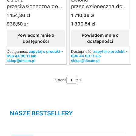
przeciwsłoneczna do
przeciwsłoneczna do
obiektywu Schneider
obiektywu Schneider
Cena
Cena
1 154,36 zł
1 710,36 zł
AF Tele-Xenar 2,8/180
AF Variogon 4,6-
938,50 zł
1 390,54 zł
Cena
Cena
140/60-140
Powiadom mnie o
Powiadom mnie o
dostępności
dostępności
Dostępność:
zapytaj o produkt -
Dostępność:
zapytaj o produkt -
696 44 00 11 lub
696 44 00 11 lub
sklep@dicam.pl
sklep@dicam.pl
Strona
z 1
NASZE BESTSELLERY