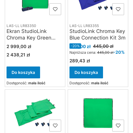
LAS-LL LR83355
LAS-LL LR83350
StudioLink Chroma Key
Ekran StudioLink
Blue Connection Kit 3m
Chroma Key Green
Screen Kit 3 x 3m
Cena promocyjna
Cena
445,00 zł
356,00 zł
-20%
2 999,00 zł
-20%
Najniższa cena:
445,00 zł
2 438,21 zł
Cena
289,43 zł
Cena
Do koszyka
Do koszyka
Dostępność:
mała ilość
Dostępność:
mała ilość