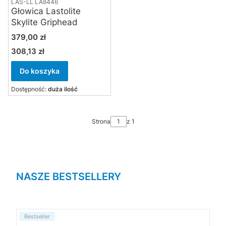
LAS-LL LA8446
Głowica Lastolite
Skylite Griphead
Cena
379,00 zł
308,13 zł
Cena
Do koszyka
Dostępność:
duża ilość
Strona
z 1
NASZE BESTSELLERY
Bestseller