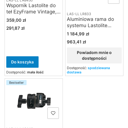
LAS-LL LA8450
Wspornik Lastolite do
teł EzyFrame Vintage,
LAS-LL LR833
Studiolink, Panoramic i
Aluminiowa rama do
Cena
359,00 zł
ekranów Skylite
systemu Lastolite
291,87 zł
Cena
Skylite Rapid extra
Cena
1 184,99 zł
large 3 x 3 m
963,41 zł
Cena
Powiadom mnie o
dostępności
Do koszyka
Dostępność:
spodziewana
Dostępność:
mała ilość
dostawa
Bestseller