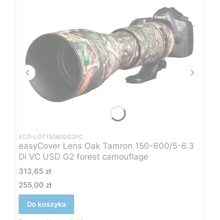
ECO-LOT150600G2FC
easyCover Lens Oak Tamron 150-600/5-6.3
Di VC USD G2 forest camouflage
Cena
313,65 zł
255,00 zł
Cena
Do koszyka