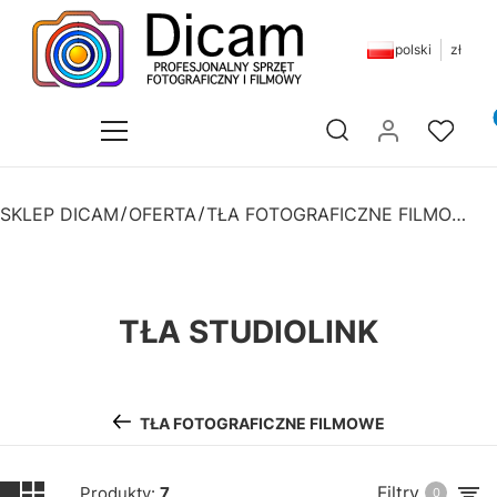
polski
zł
Pr
Otwórz wyszukiwarkę
SKLEP DICAM
OFERTA
TŁA FOTOGRAFICZNE FILMOWE
TŁA STUDIOLINK
TŁA FOTOGRAFICZNE FILMOWE
Filtry
Produkty:
7
0