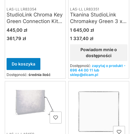
LAS-LL LR83354
LAS-LL LR83351
StudioLink Chroma Key
Tkanina StudioLink
Green Connection Kit
Chromakey Green 3 x 3
3m
m
Cena
Cena
445,00 zł
1 645,00 zł
361,79 zł
1 337,40 zł
Cena
Cena
Powiadom mnie o
dostępności
Do koszyka
Dostępność:
zapytaj o produkt -
696 44 00 11 lub
Dostępność:
średnia ilość
sklep@dicam.pl