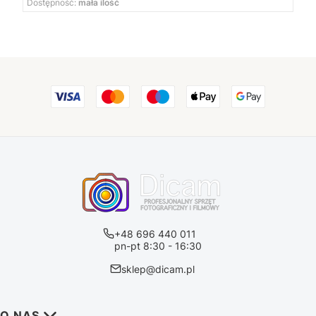
Dostępność:
mała ilość
+48 696 440 011
pn-pt 8:30 - 16:30
sklep@dicam.pl
Linki w stopce
O NAS