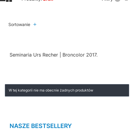
Sortowanie
Seminaria Urs Recher | Broncolor 2017.
Lista produktów
W tej kategorii nie ma obecnie żadnych produktów
NASZE BESTSELLERY