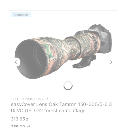
Bestseller
ECO-LOT150600G2FC
easyCover Lens Oak Tamron 150-600/5-6.3
Di VC USD G2 forest camouflage
Cena
313,65 zł
255,00 zł
Cena