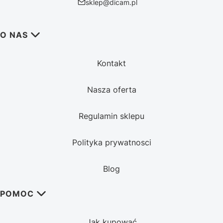
sklep@dicam.pl
Linki w stopce
O NAS
Kontakt
Nasza oferta
Regulamin sklepu
Polityka prywatnosci
Blog
POMOC
Jak kupować