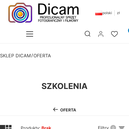
polski
zł
Pr
Otwórz wyszukiwarkę
SKLEP DICAM
OFERTA
SZKOLENIA
OFERTA
Filtry
Produkty:
Brak
0