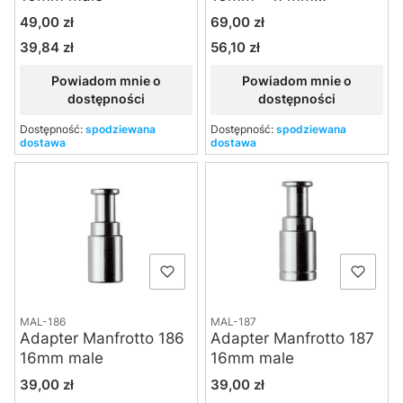
'japoński'
Cena
Cena
49,00 zł
69,00 zł
39,84 zł
56,10 zł
Cena
Cena
Powiadom mnie o
Powiadom mnie o
dostępności
dostępności
Dostępność:
spodziewana
Dostępność:
spodziewana
dostawa
dostawa
MAL-186
MAL-187
Adapter Manfrotto 186
Adapter Manfrotto 187
16mm male
16mm male
Cena
Cena
39,00 zł
39,00 zł