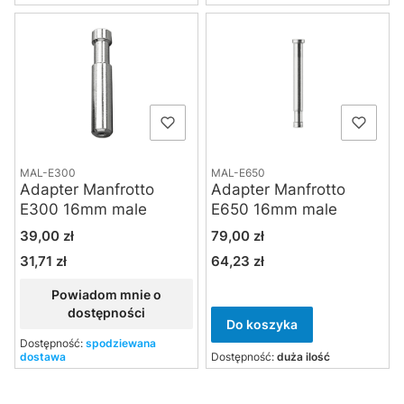
MAL-E300
MAL-E650
Adapter Manfrotto
Adapter Manfrotto
E300 16mm male
E650 16mm male
Cena
Cena
39,00 zł
79,00 zł
31,71 zł
64,23 zł
Cena
Cena
Powiadom mnie o
dostępności
Do koszyka
Dostępność:
spodziewana
dostawa
Dostępność:
duża ilość