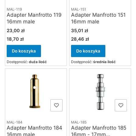
MAL-119
MAL-151
Adapter Manfrotto 119
Adapter Manfrotto 151
16mm male
16mm male
Cena
Cena
23,00 zł
35,01 zł
18,70 zł
28,46 zł
Cena
Cena
Do koszyka
Do koszyka
Dostępność:
duża ilość
Dostępność:
średnia ilość
MAL-184
MAL-185
Adapter Manfrotto 184
Adapter Manfrotto 185
16mm male
16mm - 17mm