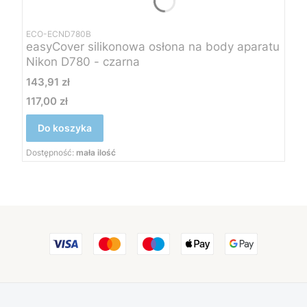
ECO-ECND780B
easyCover silikonowa osłona na body aparatu
Nikon D780 - czarna
Cena
143,91 zł
117,00 zł
Cena
Do koszyka
Dostępność:
mała ilość