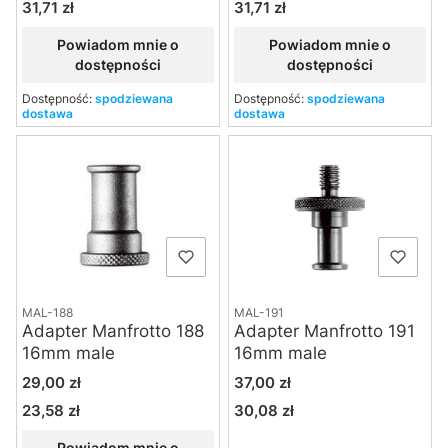
31,71 zł
31,71 zł
Cena
Cena
Powiadom mnie o
Powiadom mnie o
dostępności
dostępności
Dostępność:
spodziewana
Dostępność:
spodziewana
dostawa
dostawa
MAL-188
MAL-191
Adapter Manfrotto 188
Adapter Manfrotto 191
16mm male
16mm male
Cena
Cena
29,00 zł
37,00 zł
23,58 zł
30,08 zł
Cena
Cena
Powiadom mnie o