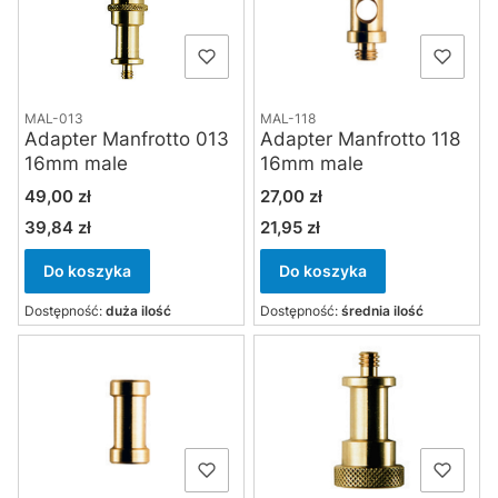
MAL-013
MAL-118
Adapter Manfrotto 013
Adapter Manfrotto 118
16mm male
16mm male
Cena
Cena
49,00 zł
27,00 zł
39,84 zł
21,95 zł
Cena
Cena
Do koszyka
Do koszyka
Dostępność:
duża ilość
Dostępność:
średnia ilość