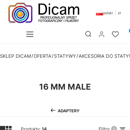
polski
zł
Pr
Otwórz wyszukiwarkę
SKLEP DICAM
OFERTA
STATYWY
AKCESORIA DO STAT
16 MM MALE
ADAPTERY
Filtry
Produkty:
14
0