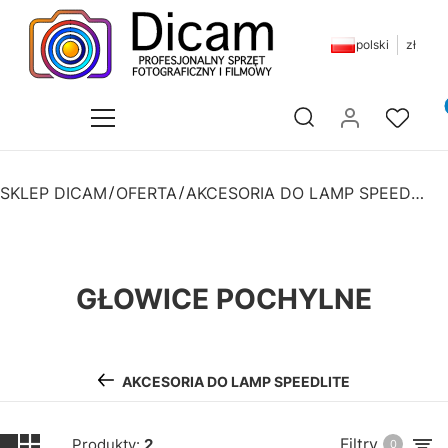
polski
zł
Pr
Otwórz wyszukiwarkę
SKLEP DICAM
OFERTA
AKCESORIA DO LAMP SPEEDLITE
GŁOWICE POCHYLNE
AKCESORIA DO LAMP SPEEDLITE
Filtry
Produkty:
2
0