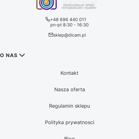
+48 696 440 011
pn-pt 8:30 - 16:30
sklep@dicam.pl
Linki w stopce
O NAS
Kontakt
Nasza oferta
Regulamin sklepu
Polityka prywatnosci
Blog