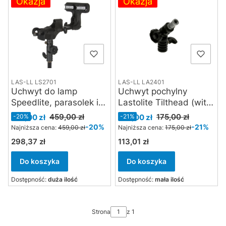
Okazja
Okazja
LAS-LL LS2701
LAS-LL LA2401
Uchwyt do lamp
Uchwyt pochylny
Speedlite, parasolek i
Lastolite Tilthead (with
sofboksów Lastolite
spigot)
Cena promocyjna
Cena promocyjna
459,00 zł
175,00 zł
367,00 zł
-20%
139,00 zł
-21%
Ezybox II/Pro
-20%
-21%
Najniższa cena:
459,00 zł
Najniższa cena:
175,00 zł
298,37 zł
113,01 zł
Cena
Cena
Do koszyka
Do koszyka
Dostępność:
duża ilość
Dostępność:
mała ilość
Strona
z 1