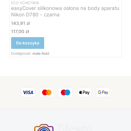
ECO-ECND780B
easyCover silikonowa osłona na body aparatu
Nikon D780 - czarna
Cena
143,91 zł
117,00 zł
Cena
Do koszyka
Dostępność:
mała ilość