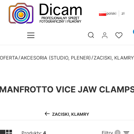
polski
zł
Pr
Otwórz wyszukiwarkę
OFERTA
AKCESORIA (STUDIO, PLENER)
ZACISKI, KLAMRY
MANFROTTO VICE JAW CLAMP
ZACISKI, KLAMRY
Filtry
Produkty:
4
0