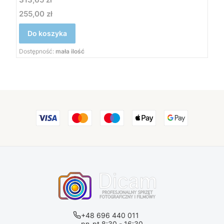
255,00 zł
Cena
Do koszyka
Dostępność:
mała ilość
+48 696 440 011
pn-pt 8:30 - 16:30