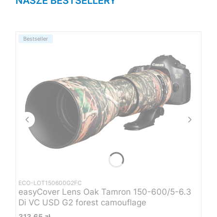
NASZE BESTSELLERY
Bestseller
ECO-LOT150600G2FC
easyCover Lens Oak Tamron 150-600/5-6.3
Di VC USD G2 forest camouflage
Cena
313,65 zł