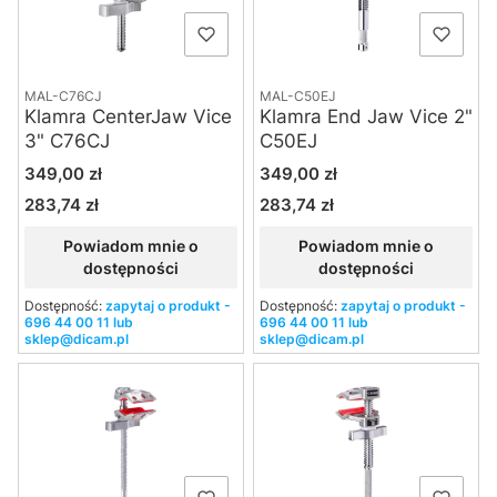
MAL-C76CJ
MAL-C50EJ
Klamra CenterJaw Vice
Klamra End Jaw Vice 2"
3" C76CJ
C50EJ
Cena
Cena
349,00 zł
349,00 zł
283,74 zł
283,74 zł
Cena
Cena
Powiadom mnie o
Powiadom mnie o
dostępności
dostępności
Dostępność:
zapytaj o produkt -
Dostępność:
zapytaj o produkt -
696 44 00 11 lub
696 44 00 11 lub
sklep@dicam.pl
sklep@dicam.pl