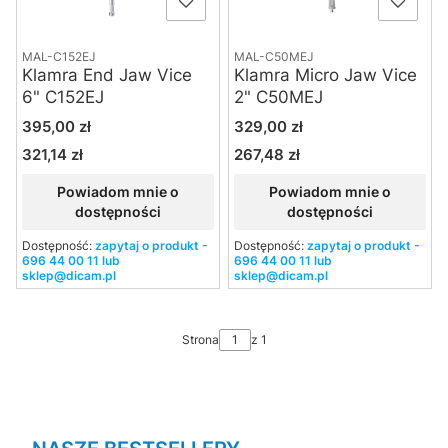
MAL-C152EJ
MAL-C50MEJ
Klamra End Jaw Vice
Klamra Micro Jaw Vice
6" C152EJ
2" C50MEJ
Cena
Cena
395,00 zł
329,00 zł
321,14 zł
267,48 zł
Cena
Cena
Powiadom mnie o
Powiadom mnie o
dostępności
dostępności
Dostępność:
zapytaj o produkt -
Dostępność:
zapytaj o produkt -
696 44 00 11 lub
696 44 00 11 lub
sklep@dicam.pl
sklep@dicam.pl
Strona
z 1