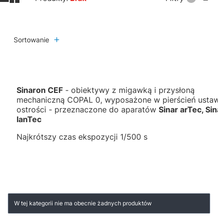
Sortowanie
Sinaron CEF
- obiektywy z migawką i przysłoną
mechaniczną COPAL 0, wyposażone w pierścień ustaw
ostrości - przeznaczone do aparatów
Sinar arTec, Sin
lanTec
Najkrótszy czas ekspozycji 1/500 s
Lista produktów
W tej kategorii nie ma obecnie żadnych produktów