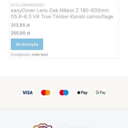
ECO-LON180600KC
easyCover Lens Oak Nikkor Z 180-600mm
f/5.6-6.3 VR True Timber Kanati camouflage
Cena
313,65 zł
255,00 zł
Cena
Do koszyka
Dostępność:
mała ilość