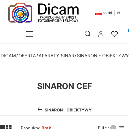
polski
zł
Pr
Otwórz wyszukiwarkę
 DICAM
OFERTA
APARATY SINAR
SINARON - OBIEKTYWY
SINARON CEF
SINARON - OBIEKTYWY
Filtry
Produkty:
Brak
0