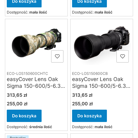
Do koszyka
Do koszyka
Dostępność:
mała ilość
Dostępność:
mała ilość
ECO-LOS150600CHTC
ECO-LOS150600CB
easyCover Lens Oak
easyCover Lens Oak
Sigma 150-600/5-6.3
Sigma 150-600/5-6.3
DG OS HSM
DG OS HSM
Cena
Cena
313,65 zł
313,65 zł
Contemporary True
Contemporary czarna
255,00 zł
255,00 zł
Cena
Cena
Timber HTC
camouflage
Do koszyka
Do koszyka
Dostępność:
średnia ilość
Dostępność:
mała ilość