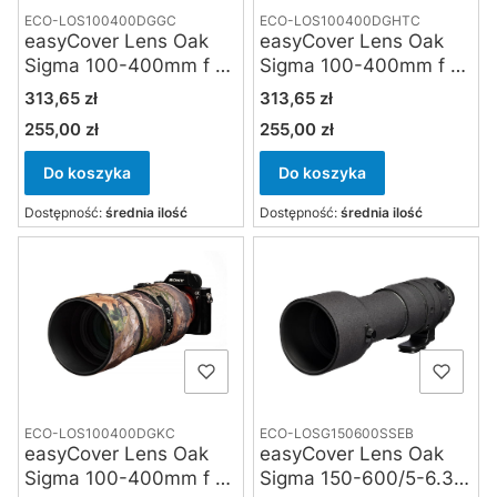
ECO-LOS100400DGGC
ECO-LOS100400DGHTC
easyCover Lens Oak
easyCover Lens Oak
Sigma 100-400mm f 5-
Sigma 100-400mm f 5-
6.3 Contemporary DG
6.3 Contemporary DG
Cena
Cena
313,65 zł
313,65 zł
DN OS do Sony FE,
DN OS do Sony FE,
255,00 zł
255,00 zł
Cena
Cena
Panasonic L-mount,
Panasonic L-mount,
green camoflage
True Timber HTC
Do koszyka
Do koszyka
Dostępność:
średnia ilość
Dostępność:
średnia ilość
ECO-LOS100400DGKC
ECO-LOSG150600SSEB
easyCover Lens Oak
easyCover Lens Oak
Sigma 100-400mm f 5-
Sigma 150-600/5-6.3