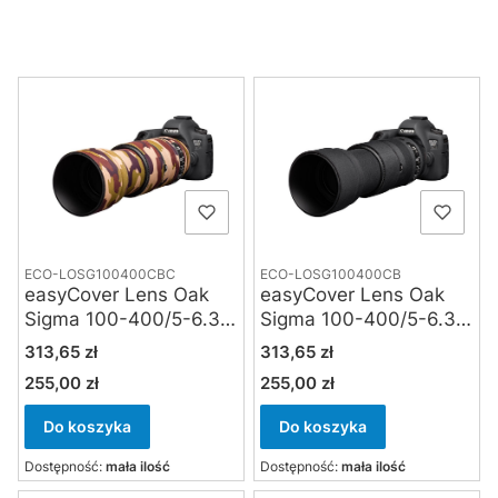
Lista produktów
ECO-LOSG100400CBC
ECO-LOSG100400CB
easyCover Lens Oak
easyCover Lens Oak
Sigma 100-400/5-6.3
Sigma 100-400/5-6.3
DG OS HSM
DG OS HSM
Cena
Cena
313,65 zł
313,65 zł
Contemporary brown
Contemporary czarna
255,00 zł
255,00 zł
Cena
Cena
camouflage
Do koszyka
Do koszyka
Dostępność:
mała ilość
Dostępność:
mała ilość