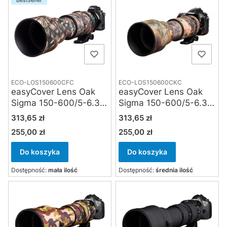
Bestseller
ECO-LOS150600CFC
ECO-LOS150600CKC
easyCover Lens Oak
easyCover Lens Oak
Sigma 150-600/5-6.3
Sigma 150-600/5-6.3
DG OS HSM
DG OS HSM
Cena
Cena
313,65 zł
313,65 zł
Contemporary forest
Contemporary True
255,00 zł
255,00 zł
Cena
Cena
camouflage
TImber Kanati
Do koszyka
Do koszyka
Dostępność:
mała ilość
Dostępność:
średnia ilość