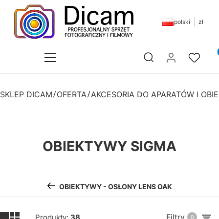
polski
zł
Pr
Otwórz wyszukiwarkę
SKLEP DICAM
OFERTA
AKCESORIA DO APARATÓW I OB
OBIEKTYWY SIGMA
OBIEKTYWY - OSŁONY LENS OAK
Filtry
Produkty:
38
0