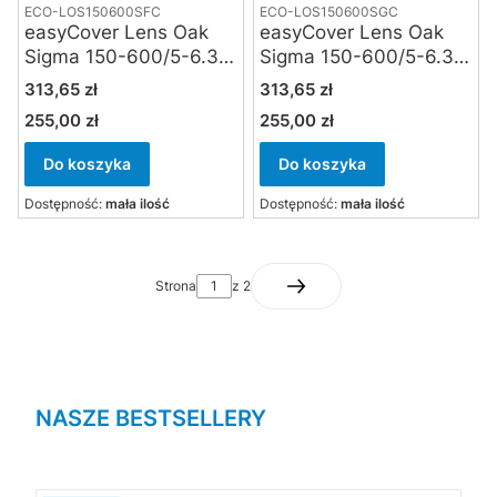
ECO-LOS150600SFC
ECO-LOS150600SGC
easyCover Lens Oak
easyCover Lens Oak
Sigma 150-600/5-6.3
Sigma 150-600/5-6.3
DG OS HSM Sport
DG OS HSM Sport
Cena
Cena
313,65 zł
313,65 zł
forest camouflage
green camouflage
255,00 zł
255,00 zł
Cena
Cena
Do koszyka
Do koszyka
Dostępność:
mała ilość
Dostępność:
mała ilość
Strona
z 2
NASZE BESTSELLERY