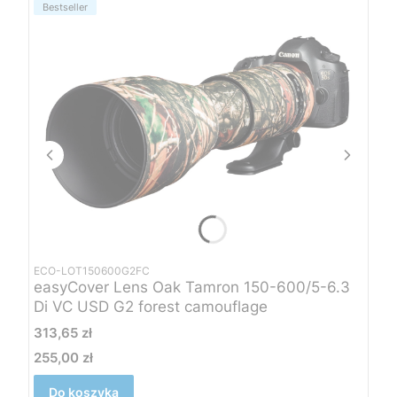
Bestseller
ECO-LOT150600G2FC
easyCover Lens Oak Tamron 150-600/5-6.3
Di VC USD G2 forest camouflage
Cena
313,65 zł
255,00 zł
Cena
Do koszyka