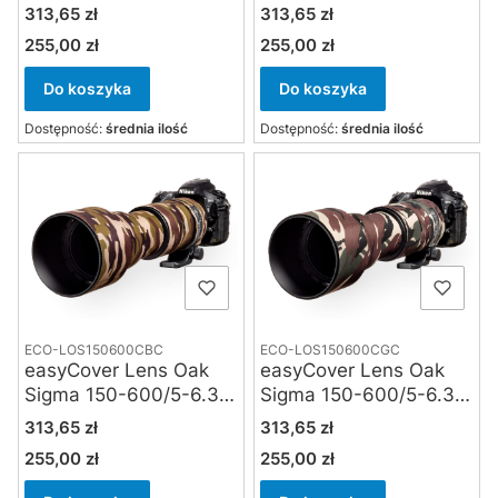
6.3 Contemporary DG
DG DN OS Sport do
Cena
Cena
313,65 zł
313,65 zł
DN OS do Sony FE,
Sony E, Panasonic L-
255,00 zł
255,00 zł
Cena
Cena
Panasonic L-mount,
mount czarna
True Timber Kanati
Do koszyka
Do koszyka
Dostępność:
średnia ilość
Dostępność:
średnia ilość
ECO-LOS150600CBC
ECO-LOS150600CGC
easyCover Lens Oak
easyCover Lens Oak
Sigma 150-600/5-6.3
Sigma 150-600/5-6.3
DG OS HSM
DG OS HSM
Cena
Cena
313,65 zł
313,65 zł
Contemporary brown
Contemporary green
255,00 zł
255,00 zł
Cena
Cena
camouflage
camouflage