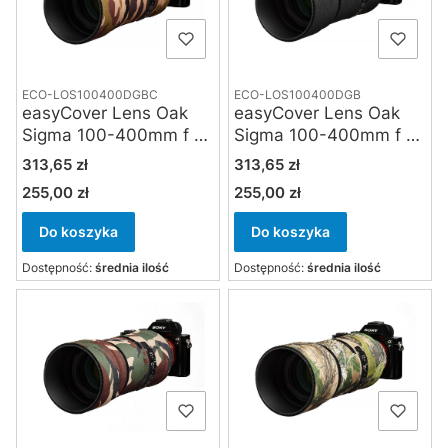
ECO-LOS100400DGBC
ECO-LOS100400DGB
easyCover Lens Oak
easyCover Lens Oak
Sigma 100-400mm f 5-
Sigma 100-400mm f 5-
6.3 Contemporary DG
6.3 Contemporary DG
Cena
Cena
313,65 zł
313,65 zł
DN OS do Sony FE,
DN OS do Sony FE,
255,00 zł
255,00 zł
Cena
Cena
Panasonic L-mount,
Panasonic L-mount,
brown camoflage
czarny
Do koszyka
Do koszyka
Dostępność:
średnia ilość
Dostępność:
średnia ilość