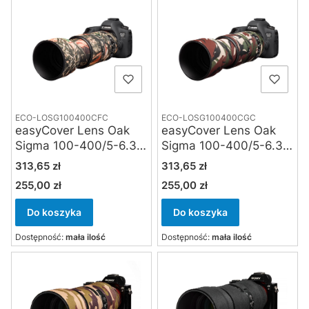
ECO-LOSG100400CFC
ECO-LOSG100400CGC
easyCover Lens Oak
easyCover Lens Oak
Sigma 100-400/5-6.3
Sigma 100-400/5-6.3
DG OS HSM
DG OS HSM
Cena
Cena
313,65 zł
313,65 zł
Contemporary forest
Contemporary green
255,00 zł
255,00 zł
Cena
Cena
camouflage
camouflage
Do koszyka
Do koszyka
Dostępność:
mała ilość
Dostępność:
mała ilość