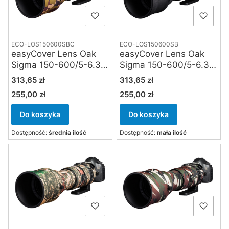
ECO-LOS150600SBC
ECO-LOS150600SB
easyCover Lens Oak
easyCover Lens Oak
Sigma 150-600/5-6.3
Sigma 150-600/5-6.3
DG OS HSM Sport
DG OS HSM Sport
Cena
Cena
313,65 zł
313,65 zł
brown camouflage
czarna
255,00 zł
255,00 zł
Cena
Cena
Do koszyka
Do koszyka
Dostępność:
średnia ilość
Dostępność:
mała ilość