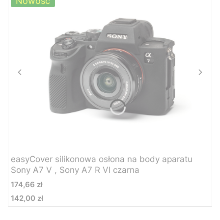
Nowość
easyCover silikonowa osłona na body aparatu
Sony A7 V , Sony A7 R VI czarna
Cena
174,66 zł
142,00 zł
Cena