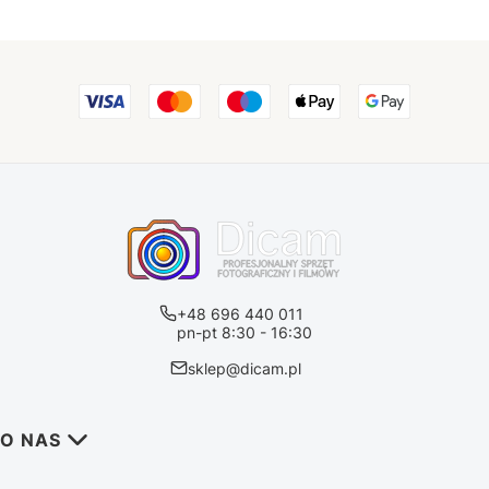
+48 696 440 011
pn-pt 8:30 - 16:30
sklep@dicam.pl
Linki w stopce
O NAS