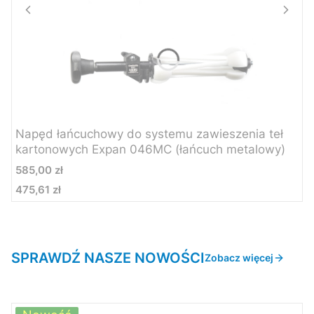
Napęd łańcuchowy do systemu zawieszenia teł
kartonowych Expan 046MC (łańcuch metalowy)
Cena
585,00 zł
475,61 zł
Cena
SPRAWDŹ NASZE NOWOŚCI
Zobacz więcej