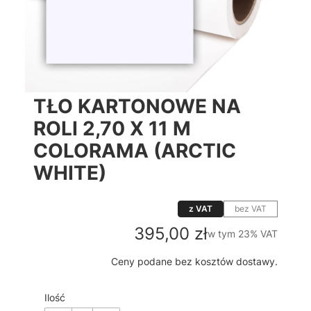
TŁO KARTONOWE NA
ROLI 2,70 X 11 M
COLORAMA (ARCTIC
WHITE)
z VAT
bez VAT
Cena
395,00 zł
w tym 23% VAT
w tym
23%
VAT
Ceny podane bez kosztów dostawy.
Ilość