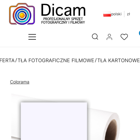
polski
zł
Pr
Otwórz wyszukiwarkę
FERTA
TŁA FOTOGRAFICZNE FILMOWE
TŁA KARTONOWE
Colorama