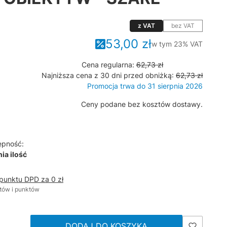
z VAT
bez VAT
53,00 zł
w tym 23% VAT
w tym
23%
VAT
Cena regularna:
62,73 zł
Najniższa cena z 30 dni przed obniżką:
62,73 zł
Promocja trwa do 31 sierpnia 2026
Ceny podane bez kosztów dostawy.
ępność:
ia ilość
 punktu DPD za 0 zł
tów i punktów
DODAJ DO KOSZYKA