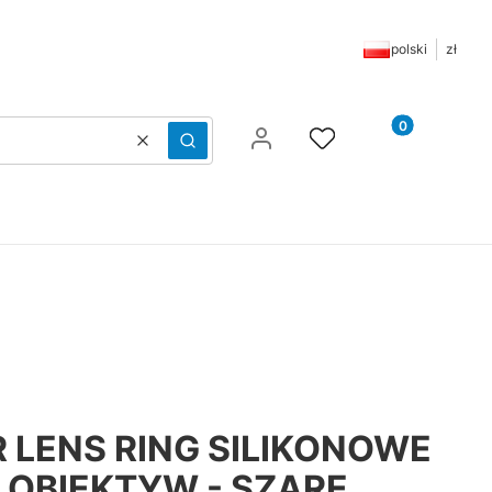
polski
zł
Produkty w ko
Wyczyść
Szukaj
 LENS RING SILIKONOWE
 OBIEKTYW - SZARE