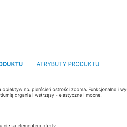
RODUKTU
ATRYBUTY PRODUKTU
a obiektyw np. pierścień ostrości zooma. Funkcjonalne i 
tłumią drgania i wstrząsy - elastyczne i mocne.
u nie są elementem oferty.