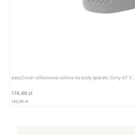
easyCover silikonowa osłona na body aparatu Sony A7 V ,
Cena
174,66 zł
Cena
142,00 zł