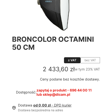
BRONCOLOR OCTAMINI
50 CM
z VAT
bez VAT
Cena
2 433,60 zł
w tym 23% VAT
w tym
23%
VAT
Ceny podane bez kosztów dostawy.
zapytaj o produkt - 696 44 00 11
Dostępność:
lub sklep@dicam.pl
Dostawa
od 0,00 zł
- DPD kurier
Dostawa bezpośrednia na adres