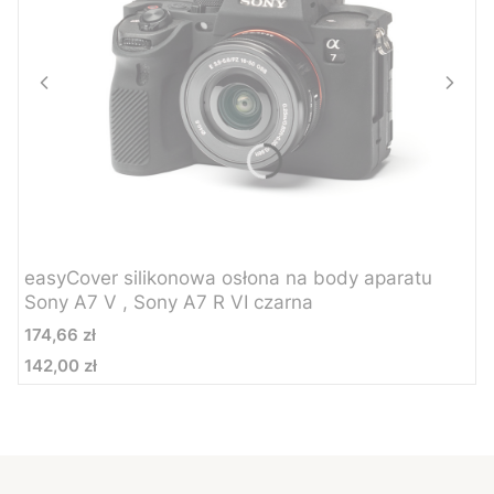
easyCover silikonowa osłona na body aparatu
Sony A7 V , Sony A7 R VI czarna
Cena
174,66 zł
142,00 zł
Cena