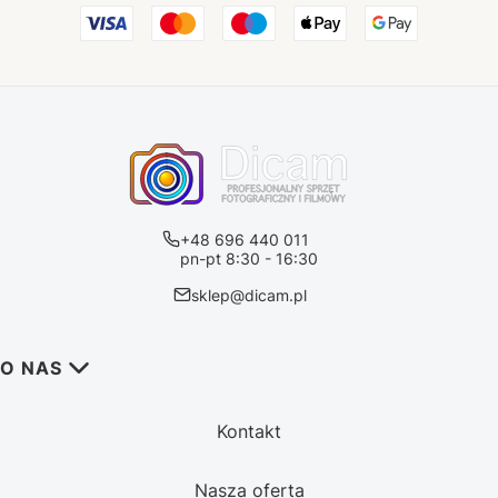
+48 696 440 011
pn-pt 8:30 - 16:30
sklep@dicam.pl
Linki w stopce
O NAS
Kontakt
Nasza oferta