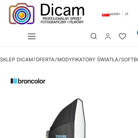
polski
zł
Pr
Otwórz wyszukiwarkę
SKLEP DICAM
OFERTA
MODYFIKATORY ŚWIATŁA
SOFTB