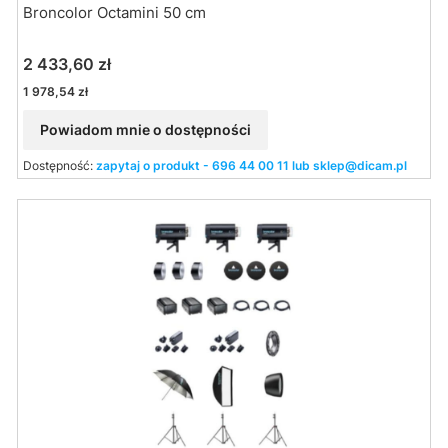
Broncolor Octamini 50 cm
Cena
2 433,60 zł
Cena
1 978,54 zł
Powiadom mnie o dostępności
Dostępność:
zapytaj o produkt - 696 44 00 11 lub sklep@dicam.pl