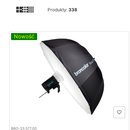
Produkty:
338
Lista produktów
Nowość
BRO-33.577.00