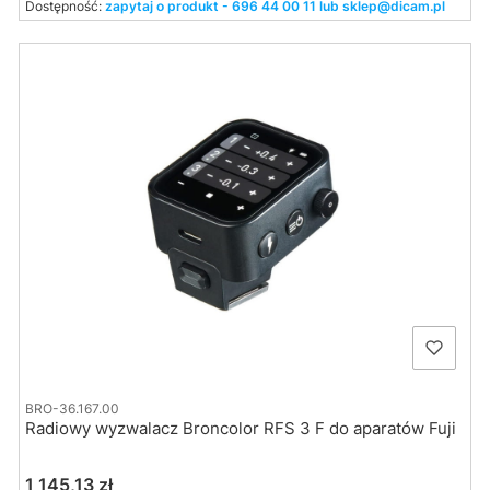
Dostępność:
zapytaj o produkt - 696 44 00 11 lub sklep@dicam.pl
BRO-36.167.00
Radiowy wyzwalacz Broncolor RFS 3 F do aparatów Fuji
Cena
1 145,13 zł