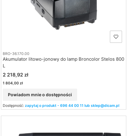
BRO-36.170.00
Akumulator litowo-jonowy do lamp Broncolor Stelos 800
L
Cena
2 218,92 zł
Cena
1 804,00 zł
Powiadom mnie o dostępności
Dostępność:
zapytaj o produkt - 696 44 00 11 lub sklep@dicam.pl