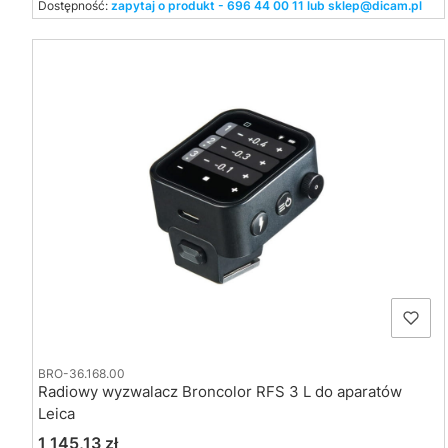
Dostępność:
zapytaj o produkt - 696 44 00 11 lub sklep@dicam.pl
BRO-36.168.00
Radiowy wyzwalacz Broncolor RFS 3 L do aparatów
Leica
Cena
1 145,13 zł