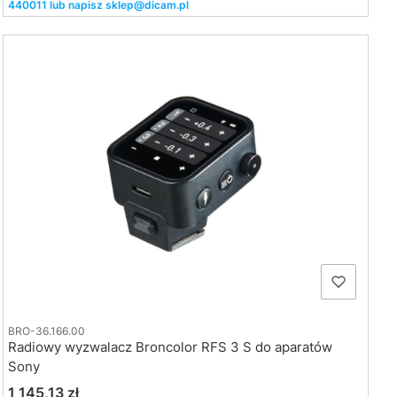
440011 lub napisz sklep@dicam.pl
BRO-36.166.00
Radiowy wyzwalacz Broncolor RFS 3 S do aparatów
Sony
Cena
1 145,13 zł