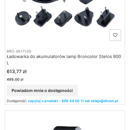
BRO-36.171.00
Ładowarka do akumulatorów lamp Broncolor Stelos 800
L
Cena
613,77 zł
Cena
499,00 zł
Powiadom mnie o dostępności
Dostępność:
zapytaj o produkt - 696 44 00 11 lub sklep@dicam.pl