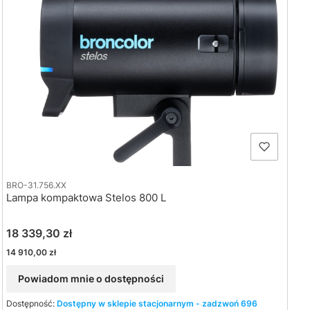
BRO-31.756.XX
Lampa kompaktowa Stelos 800 L
Cena
18 339,30 zł
Cena
14 910,00 zł
Powiadom mnie o dostępności
Dostępność:
Dostępny w sklepie stacjonarnym - zadzwoń 696