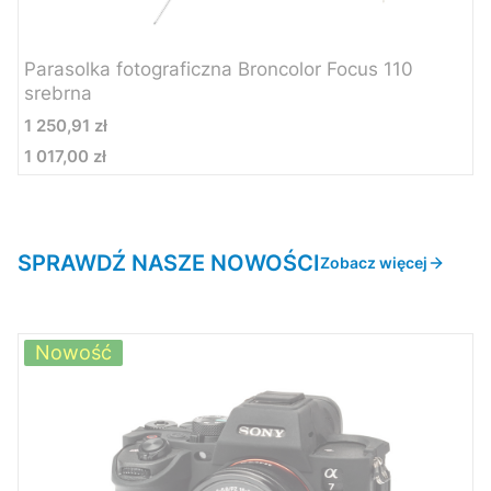
Parasolka fotograficzna Broncolor Focus 110
srebrna
Cena
1 250,91 zł
1 017,00 zł
Cena
SPRAWDŹ NASZE NOWOŚCI
Zobacz więcej
Nowość