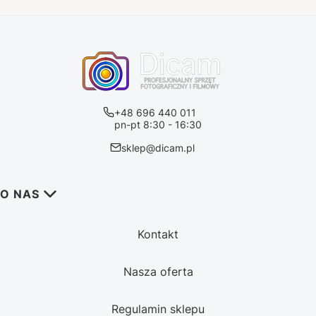
+48 696 440 011
pn-pt 8:30 - 16:30
sklep@dicam.pl
Linki w stopce
O NAS
Kontakt
Nasza oferta
Regulamin sklepu