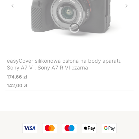
easyCover silikonowa osłona na body aparatu
Sony A7 V , Sony A7 R VI czarna
Cena
174,66 zł
142,00 zł
Cena