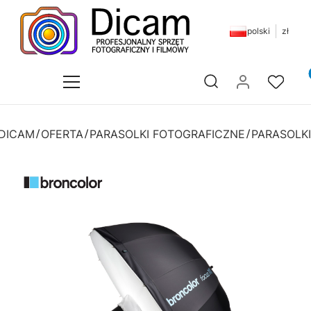
polski
zł
Pr
Otwórz wyszukiwarkę
 DICAM
OFERTA
PARASOLKI FOTOGRAFICZNE
PARASOLKI