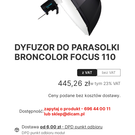
DYFUZOR DO PARASOLKI
BRONCOLOR FOCUS 110
z VAT
bez VAT
Cena
445,26 zł
w tym 23% VAT
w tym
23%
VAT
Ceny podane bez kosztów dostawy.
zapytaj o produkt - 696 44 00 11
Dostępność:
lub sklep@dicam.pl
Dostawa
od 6,00 zł
- DPD punkt odbioru
DPD punkt odbioru moduł