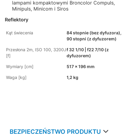
lampami kompaktowymi Broncolor Compuls,
Minipuls, Minicom i Siros
Reflektory
Kąt świecenia
84 stopnie (bez dyfuzora),
90 stopni (z dyfuzorem)
Przesłona 2m, ISO 100, 3200J
f 32 1/10 | f22 7/10 (z
[f]
dyfuzorem)
Wymiary [cm]
517 x 196 mm
Waga [kg]
1,2 kg
BEZPIECZEŃSTWO PRODUKTU