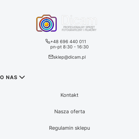
+48 696 440 011
pn-pt 8:30 - 16:30
sklep@dicam.pl
Linki w stopce
O NAS
Kontakt
Nasza oferta
Regulamin sklepu