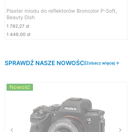
Plaster miodu do reflektorów Broncolor P-Soft,
Beauty Dish
Cena
1 782,27 zł
1 449,00 zł
Cena
SPRAWDŹ NASZE NOWOŚCI
Zobacz więcej
Nowość