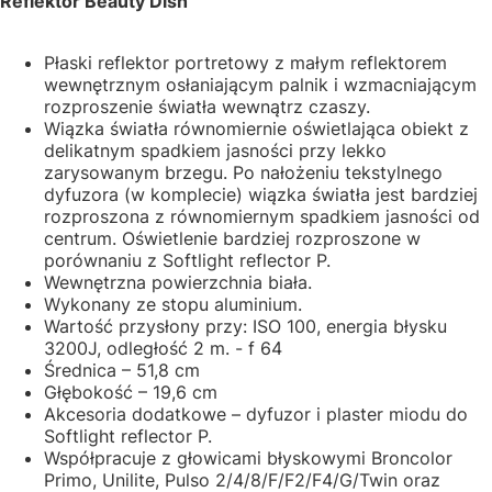
Reflektor Beauty Dish
Płaski reflektor portretowy z małym reflektorem
wewnętrznym osłaniającym palnik i wzmacniającym
rozproszenie światła wewnątrz czaszy.
Wiązka światła równomiernie oświetlająca obiekt z
delikatnym spadkiem jasności przy lekko
zarysowanym brzegu. Po nałożeniu tekstylnego
dyfuzora (w komplecie) wiązka światła jest bardziej
rozproszona z równomiernym spadkiem jasności od
centrum. Oświetlenie bardziej rozproszone w
porównaniu z Softlight reflector P.
Wewnętrzna powierzchnia biała.
Wykonany ze stopu aluminium.
Wartość przysłony przy: ISO 100, energia błysku
3200J, odległość 2 m. - f 64
Średnica – 51,8 cm
Głębokość – 19,6 cm
Akcesoria dodatkowe – dyfuzor i plaster miodu do
Softlight reflector P.
Współpracuje z głowicami błyskowymi Broncolor
Primo, Unilite, Pulso 2/4/8/F/F2/F4/G/Twin oraz