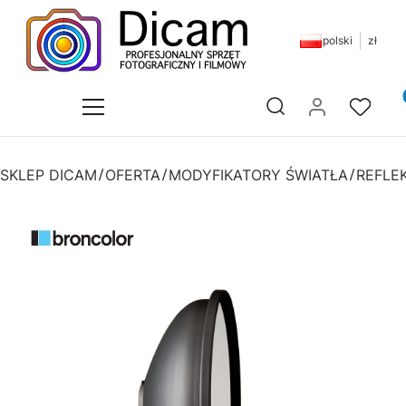
polski
zł
Pr
Otwórz wyszukiwarkę
SKLEP DICAM
OFERTA
MODYFIKATORY ŚWIATŁA