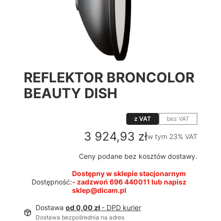
REFLEKTOR BRONCOLOR
BEAUTY DISH
z VAT
bez VAT
Cena
3 924,93 zł
w tym 23% VAT
w tym
23%
VAT
Ceny podane bez kosztów dostawy.
Dostępny w sklepie stacjonarnym
Dostępność:
- zadzwoń 696 440011 lub napisz
sklep@dicam.pl
Dostawa
od 0,00 zł
- DPD kurier
Dostawa bezpośrednia na adres