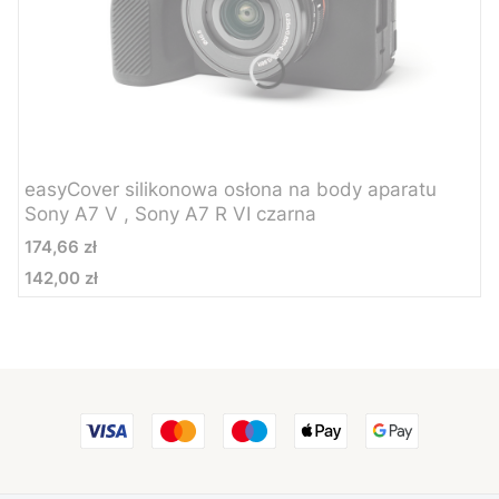
easyCover silikonowa osłona na body aparatu
Sony A7 V , Sony A7 R VI czarna
Cena
174,66 zł
142,00 zł
Cena